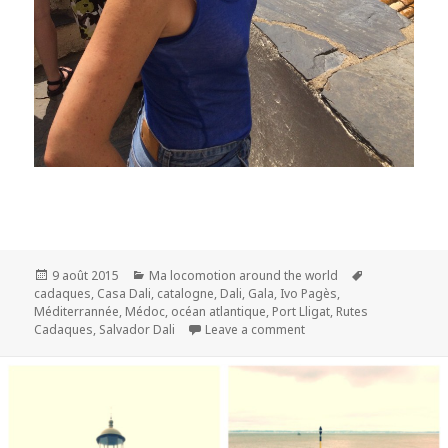
Publié
9 août 2015
Catégories
Ma locomotion around the world
Mots-
cadaques
le
,
Casa Dali
,
catalogne
,
Dali
,
Gala
,
Ivo Pagès
,
clés
Méditerrannée
,
Médoc
,
océan atlantique
,
Port Lligat
,
Rutes
Cadaques
,
Salvador Dali
Leave a comment