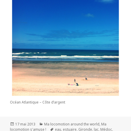
Océan Atlantique – Côte d’argent
Publié
17 mai 2013
Catégories
Ma locomotion around the world
,
Ma
locomotion s'amuse !
le
Mots-
eau
,
estuaire
,
Gironde
,
lac
,
Médoc
,