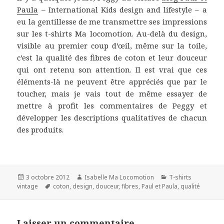
Paula
– International Kids design and lifestyle – a
eu la gentillesse de me transmettre ses impressions
sur les t-shirts Ma locomotion. Au-delà du design,
visible au premier coup d’œil, même sur la toile,
c’est la qualité des fibres de coton et leur douceur
qui ont retenu son attention. Il est vrai que ces
éléments-là ne peuvent être appréciés que par le
toucher, mais je vais tout de même essayer de
mettre à profit les commentaires de Peggy et
développer les descriptions qualitatives de chacun
des produits.
Publié
3 octobre 2012
Auteur
Isabelle Ma Locomotion
Catégories
T-shirts
vintage
le
Mots-
coton
,
design
,
douceur
,
fibres
,
Paul et Paula
,
qualité
clés
Laisser un commentaire