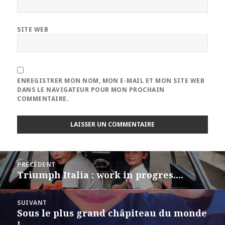
SITE WEB
ENREGISTRER MON NOM, MON E-MAIL ET MON SITE WEB
DANS LE NAVIGATEUR POUR MON PROCHAIN
COMMENTAIRE.
Navigation
PRÉCÉDENT
de
Triumph Italia : work in progres….
Article
l’article
précédent :
SUIVANT
Sous le plus grand châpiteau du monde
Article
!